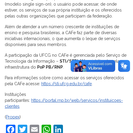
(modelo single sign-on), o usuário pode acessar, de onde
estiver, os serviços de sua própria instituição e os oferecidos
pelas outras organizações que participam da federação.
Além de atender a um número crescente de instituições de
ensino e pesquisa brasileiras, a CAFe faz parte de diversas
iniciativas internacionais, o que aumenta o leque de serviços
disponíveis para seus membros.
A participação da UFCG no CAFe é gerenciada pelo Serviço de
Tecnologia da Informação –
STI/SEPLAN
e viabilizada pela
infraestrutura do
PoP PB/RNP
.
Para informações sobre como acessar os serviços oferecidos
pela CAFe acesse:
https://sti.ufcg.edu.br/cafe
.
Instituições
participantes:
https://portal.rnp.br/web/servicos/instituicoes-
clientes
(
Propex
)
Facebook
Twitter
Email
WhatsApp
LinkedIn