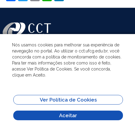
Nós usamos cookies para melhorar sua experiência de
navegação no portal. Ao utilizar o cct.ufcg.edu.br, você
ASSUNTOS
concorda com a política de monitoramento de cookies.
Para ter mais informações sobre como isso é feito,
acesse Ver Política de Cookies. Se você concorda,
ACESSO À INFORMAÇÃO
clique em Aceito.
UNIDADES ACADÊMICAS
Ver Política de Cookies
SITES IMPORTANTES
Aceitar
Todo o conteúdo deste site está publicado sob a licença
Creative Commons
Atribuição-SemDerivações 3.0