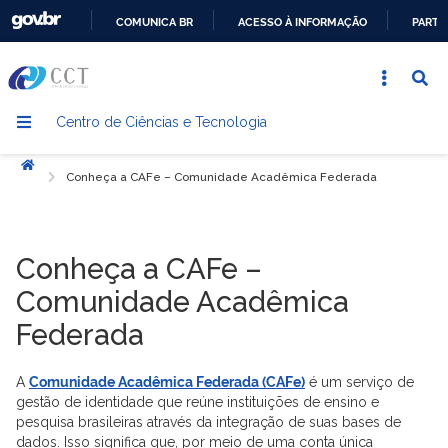
COMUNICA BR
ACESSO À INFORMAÇÃO
PARTI
IR
PARA
O
Centro de Ciências e Tecnologia
CONTEÚDO
Início
Conheça a CAFe – Comunidade Acadêmica Federada
Conheça a CAFe –
Comunidade Acadêmica
Federada
A
Comunidade Acadêmica Federada (CAFe)
é um serviço de
gestão de identidade que reúne instituições de ensino e
pesquisa brasileiras através da integração de suas bases de
dados. Isso significa que, por meio de uma conta única