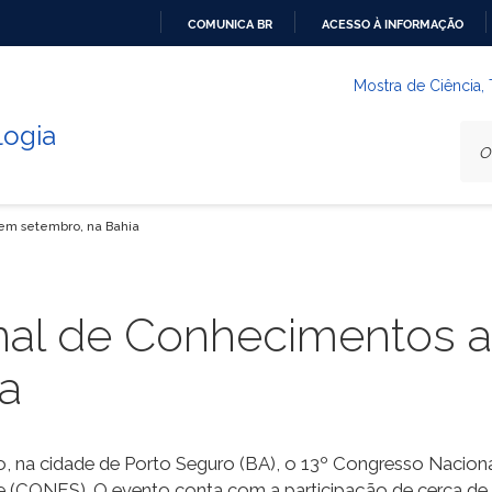
COMUNICA BR
ACESSO À INFORMAÇÃO
IR
PARA
Mostra de Ciência,
O
logia
CONTEÚDO
em setembro, na Bahia
nal de Conhecimentos 
a
zado, na cidade de Porto Seguro (BA), o 13º Congresso Naci
(CONES). O evento conta com a participação de cerca de oi