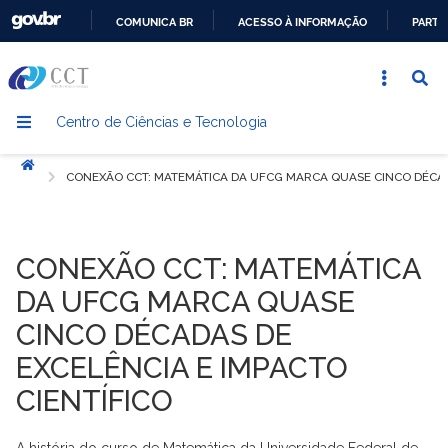
COMUNICA BR
ACESSO À INFORMAÇÃO
PARTI
IR
PARA
O
Centro de Ciências e Tecnologia
CONTEÚDO
Início
CONEXÃO CCT: MATEMÁTICA DA UFCG MARCA QUASE CINCO DÉCADA
CONEXÃO CCT: MATEMÁTICA
DA UFCG MARCA QUASE
CINCO DÉCADAS DE
EXCELÊNCIA E IMPACTO
CIENTÍFICO
A história do curso de Matemática da Universidade Federal de