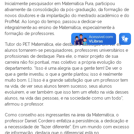
Inicialmente pesquisador em Matemática Pura, participou
ativamente da consolidação da pós-graduação, da formação de
novos doutores e da implantação do mestrado acadêmico e do
ProfMat. Ao longo do tempo, passou a dedicar-se
integralmente ao ensino de Matemática, especialmente à
formação de professores.
Tutor do PET Matemática, ele destaca a satisfação em ver ex-
alunos tornarem-se pesquisadores, professores universitários e
profissionais de destaque. Para ele, o maior projeto de sua
carreira não foi pontual, mas coletivo: a própria evolução do
departamento. “Isso é uma alegria que a gente tem! De ver o
que a gente investiu, o que a gente plantou; isso é realmente
muito bom. […] Isso é a grande satisfação que um professor tem
na vida, de ver seus alunos terem sucesso, seus alunos
evoluírem, e ver também que isso tem um efeito na vida desses
alunos, na vida das pessoas, e na sociedade como um todo”,
afirmou o professor.
Como conselho aos ingressantes na área da Matemática, o
professor Daniel Cordeiro enfatiza a persistência, a dedicação e
a necessidade de “fazer diferente”. Em um mundo com excesso
de informação, destaca que o diferencial está no