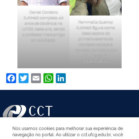
Daniel Cordeiro
(UAMat) completa 40
Pammella Queiroz
anos de docência na
(UAMat) figura como
UFCG neste ano, sendo
idealizadora do
o professor mais antigo
primeiro evento do
em atividade.
Nordeste voltado à
representatividade das
mulheres na
matemática.
Facebook
Twitter
Email
WhatsApp
LinkedIn
Nós usamos cookies para melhorar sua experiência de
navegação no portal. Ao utilizar o cct.ufcg.edu.br, você
ASSUNTOS