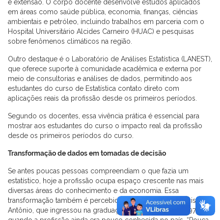
e extensão. O corpo docente desenvolve estudos aplicados
em áreas como saúde pública, economia, finanças, ciências
ambientais e petróleo, incluindo trabalhos em parceria com o
Hospital Universitário Alcides Carneiro (HUAC) e pesquisas
sobre fenômenos climáticos na região.
Outro destaque é o Laboratório de Análises Estatística (LANEST),
que oferece suporte à comunidade acadêmica e externa por
meio de consultorias e análises de dados, permitindo aos
estudantes do curso de Estatística contato direto com
aplicações reais da profissão desde os primeiros períodos.
Segundo os docentes, essa vivência prática é essencial para
mostrar aos estudantes do curso o impacto real da profissão
desde os primeiros períodos do curso.
Transformação de dados em tomadas de decisão
Se antes poucas pessoas compreendiam o que fazia um
estatístico, hoje a profissão ocupa espaço crescente nas mais
diversas áreas do conhecimento e da economia. Essa
transformação também é percebida pelo professor Francisco
Antônio, que ingressou na graduação em Estatística em 1976,
quando a profissão ainda era pouco conhecida no país. “Pouca