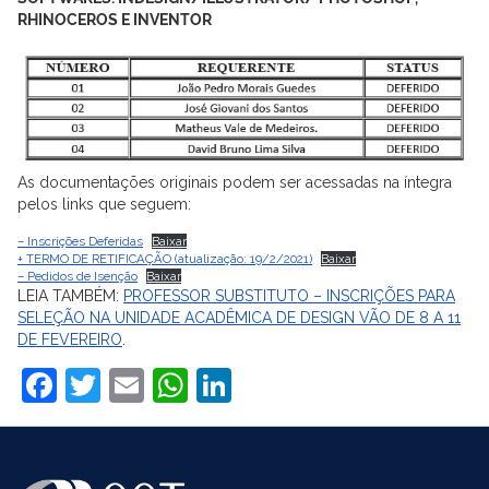
RHINOCEROS E INVENTOR
As documentações originais podem ser acessadas na íntegra
pelos links que seguem:
– Inscrições Deferidas
Baixar
+ TERMO DE RETIFICAÇÃO (atualização: 19/2/2021)
Baixar
– Pedidos de Isenção
Baixar
LEIA TAMBÉM:
PROFESSOR SUBSTITUTO – INSCRIÇÕES PARA
SELEÇÃO NA UNIDADE ACADÊMICA DE DESIGN VÃO DE 8 A 11
DE FEVEREIRO
.
Facebook
Twitter
Email
WhatsApp
LinkedIn