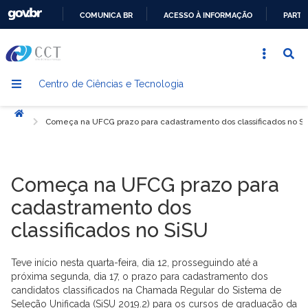
COMUNICA BR
ACESSO À INFORMAÇÃO
PARTI
IR
PARA
O
Centro de Ciências e Tecnologia
CONTEÚDO
Início
Começa na UFCG prazo para cadastramento dos classificados no S
Começa na UFCG prazo para
cadastramento dos
classificados no SiSU
Teve início nesta quarta-feira, dia 12, prosseguindo até a
próxima segunda, dia 17, o prazo para cadastramento dos
candidatos classificados na Chamada Regular do Sistema de
Seleção Unificada (SiSU 2019.2) para os cursos de graduação da