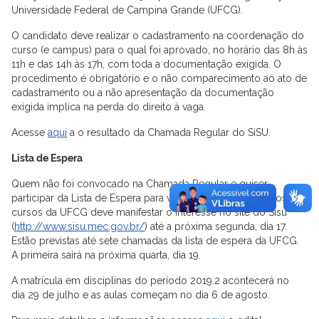
Universidade Federal de Campina Grande (UFCG).
O candidato deve realizar o cadastramento na coordenação do
curso (e campus) para o qual foi aprovado, no horário das 8h às
11h e das 14h às 17h, com toda a documentação exigida. O
procedimento é obrigatório e o não comparecimento ao ato de
cadastramento ou a não apresentação da documentação
exigida implica na perda do direito à vaga.
Acesse
aqui
a o resultado da Chamada Regular do SiSU.
Lista de Espera
Quem não foi convocado na Chamada Regular e quiser
participar da Lista de Espera para vagas remanescentes dos
cursos da UFCG deve manifestar o interesse no site do Sisu
(
http://www.sisu.mec.gov.br/
) até a próxima segunda, dia 17.
Estão previstas até sete chamadas da lista de espera da UFCG.
A primeira sairá na próxima quarta, dia 19.
A matrícula em disciplinas do período 2019.2 acontecerá no
dia 29 de julho e as aulas começam no dia 6 de agosto.