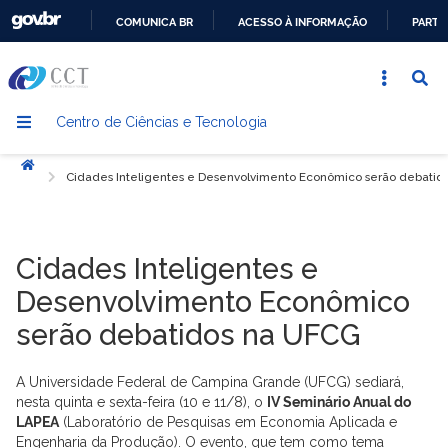
COMUNICA BR
ACESSO À INFORMAÇÃO
PARTI
IR
PARA
O
Centro de Ciências e Tecnologia
CONTEÚDO
Início
Cidades Inteligentes e Desenvolvimento Econômico serão debatid
Cidades Inteligentes e
Desenvolvimento Econômico
serão debatidos na UFCG
A Universidade Federal de Campina Grande (UFCG) sediará,
nesta quinta e sexta-feira (10 e 11/8), o
IV Seminário Anual do
LAPEA
(Laboratório de Pesquisas em Economia Aplicada e
Engenharia da Produção). O evento, que tem como tema