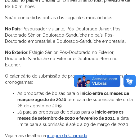
bolsas no país e no exterior. O investimento total previsto é de
R$ 60 milhões.
Serão concedidas bolsas das seguintes modalidades:
No País:
Pesquisador visitante, Pós-Doutorado Junior, Pós-
Doutorado Sênior, Doutorado-Sanduíche no país, Pós-
Doutorado empresarial e Doutorado-Sanduíche empresarial.
No Exterior:
Estágio Sênior, Pós-Doutorado no Exterior,
Doutorado Sanduíche no Exterior e Doutorado Pleno no
Exterior.
O calendário de submissão de propostas está dividido em dois
cronogramas:
As propostas de bolsas para o
início entre os meses de
março e agosto de 2020
têm data de submissão até o dia
26 de agosto de 2019.
Já para as propostas de bolsas para o
inicio entre os
meses de setembro de 2020 e fevereiro de 2021
, a data
limite para a submissão é até dia 09 de março de 2020.
Veja mais detalhe na
íntegra da Chamada
.