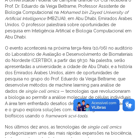
Prof. Dr. Eduardo da Veiga Beltrame, Professor Assistente de
Biologia Computacional na
Mohamed bin Zayed University of
Artificial Intelligence
(MBZUAI), em Abu Dhabi, Emirados Árabes
Unidos. O professor palestrará sobre oportunidades de
pesquisa em Inteligência Artificial e Biologia Computacional em
Abu Dhabi.
O evento acontecerá na próxima terça-feira (10/06) no auditório
do Laboratório de Avaliação e Desenvolvimento de Biomateriais
do Nordeste (CERTBIO), a partir das 9h30. Na palestra, serão
apresentadas a universidade, a cidade de Abu Dhabi, e a história
dos Emirados Árabes Unidos, além de oportunidades de
pesquisa no grupo do Prof. Eduardo da Veiga Beltrame, que
desenvolve métodos de machine learning para análise de
dados de
single cell omics
— tecnologias que revolucionaram
a biologia ao permitir a análise molecular de células individuais.
A área tem enfrentado desafios de escalabilidade e integração,
e o grupo explora soluções com modelos generativos
biofísicos usando o
framework scvi-tools
.
Nos últimos dez anos, as tecnologias de
single cell omics
protagonizaram uma das mais rápidas expansões na biociência,