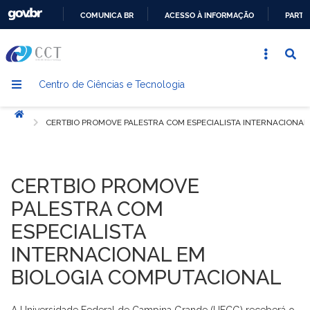
COMUNICA BR
ACESSO À INFORMAÇÃO
PARTI
IR
PARA
O
Centro de Ciências e Tecnologia
CONTEÚDO
Início
CERTBIO PROMOVE PALESTRA COM ESPECIALISTA INTERNACIONAL
CERTBIO PROMOVE
PALESTRA COM
ESPECIALISTA
INTERNACIONAL EM
BIOLOGIA COMPUTACIONAL
A Universidade Federal de Campina Grande (UFCG) receberá o