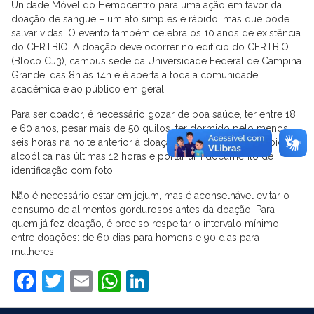
Unidade Móvel do Hemocentro para uma ação em favor da
doação de sangue – um ato simples e rápido, mas que pode
salvar vidas. O evento também celebra os 10 anos de existência
do CERTBIO. A doação deve ocorrer no edifício do CERTBIO
(Bloco CJ3), campus sede da Universidade Federal de Campina
Grande, das 8h às 14h e é aberta a toda a comunidade
acadêmica e ao público em geral.
Para ser doador, é necessário gozar de boa saúde, ter entre 18
e 60 anos, pesar mais de 50 quilos, ter dormido pelo menos
seis horas na noite anterior à doação, não ter ingerido bebida
alcoólica nas últimas 12 horas e portar um documento de
identificação com foto.
Não é necessário estar em jejum, mas é aconselhável evitar o
consumo de alimentos gordurosos antes da doação. Para
quem já fez doação, é preciso respeitar o intervalo mínimo
entre doações: de 60 dias para homens e 90 dias para
mulheres.
Facebook
Twitter
Email
WhatsApp
LinkedIn