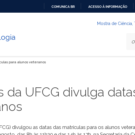
COMUNICA BR
ACESSO À INFORMAÇÃO
IR
PARA
Mostra de Ciência,
O
logia
CONTEÚDO
culas para alunos veteranos
s da UFCG divulga data
anos
CG) divulgou as datas das matrículas para os alunos veter
gosto, das 8h às 11h30 e das 14h às 17h, na Secretaria da C