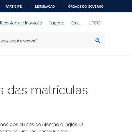
PARTICIPE
LEGISLAÇÃO
ÓRGÃOS DO GOVERNO
 Tecnologia e Inovação
Suporte
Email
UFCG
s das matrículas
anos dos cursos de Alemão e Inglês. O
entral de Línguas, campus sede.