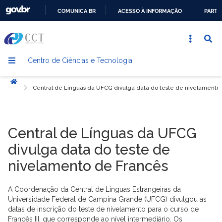
COMUNICA BR
ACESSO À INFORMAÇÃO
PARTI
IR
PARA
O
Centro de Ciências e Tecnologia
CONTEÚDO
Início
Central de Línguas da UFCG divulga data do teste de nivelamento
Central de Línguas da UFCG
divulga data do teste de
nivelamento de Francês
A Coordenação da Central de Línguas Estrangeiras da
Universidade Federal de Campina Grande (UFCG) divulgou as
datas de inscrição do teste de nivelamento para o curso de
Francês III, que corresponde ao nível intermediário. Os