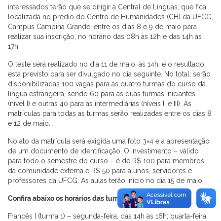
interessados terão que se dirigir à Central de Línguas, que fica
localizada no prédio do Centro de Humanidades (CH) da UFCG,
Campus Campina Grande, entre os dias 8 e 9 de maio para
realizar sua inscrição, no horário das 08h às 12h e das 14h às
17h.
O teste será realizado no dia 11 de maio, às 14h, e o resultado
está previsto para ser divulgado no dia seguinte. No total, serão
disponibilizadas 100 vagas para as quatro turmas do curso da
língua estrangeira, sendo 60 para as duas turmas iniciantes
(nível I) e outras 40 para as intermediárias (níveis II e III). As
matrículas para todas as turmas serão realizadas entre os dias 8
e 12 de maio.
No ato da matrícula será exigida uma foto 3×4 e a apresentação
de um documento de identificação. O investimento – válido
para todo o semestre do curso – é de R$ 100 para membros
da comunidade externa e R$ 50 para alunos, servidores e
professores da UFCG. As aulas terão início no dia 15 de maio.
Confira abaixo os horários das turmas:
Francês I (turma 1) – segunda-feira, das 14h às 16h; quarta-feira,