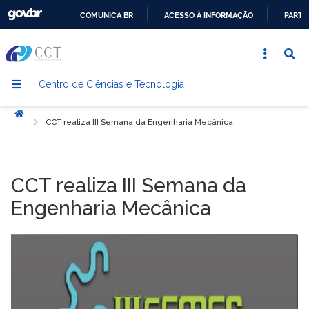
COMUNICA BR
ACESSO À INFORMAÇÃO
PARTI
IR
PARA
O
Centro de Ciências e Tecnologia
CONTEÚDO
Início
CCT realiza III Semana da Engenharia Mecânica
CCT realiza III Semana da
Engenharia Mecânica