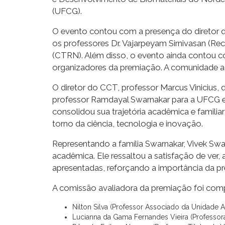
(UFCG).
O evento contou com a presença do diretor d
os professores Dr. Vajarpeyam Sirnivasan (Rec
(CTRN). Além disso, o evento ainda contou c
organizadores da premiação. A comunidade ac
O diretor do CCT, professor Marcus Vinicius, 
professor Ramdayal Swarnakar para a UFCG e
consolidou sua trajetória acadêmica e famil
torno da ciência, tecnologia e inovação.
Representando a família Swarnakar, Vivek Swa
acadêmica. Ele ressaltou a satisfação de ver
apresentadas, reforçando a importância da pr
A comissão avaliadora da premiação foi compo
Nilton Silva (Professor Associado da Unidade
Lucianna da Gama Fernandes Vieira (Professora