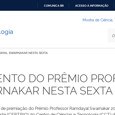
COMUNICA BR
ACESSO À INFORMAÇÃO
IR
PARA
Mostra de Ciência,
O
logia
CONTEÚDO
DAYAL SWARNAKAR NESTA SEXTA
VENTO DO PRÊMIO PR
NAKAR NESTA SEXTA
o de premiação do Prêmio Professor Ramdayal Swarnakar 202
ste (CERTBIO) do Centro de Ciências e Tecnologia (CCT) d