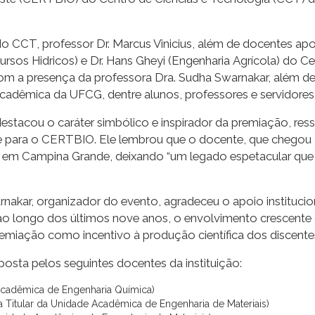
o CCT, professor Dr. Marcus Vinicius, além de docentes a
ursos Hidricos) e Dr. Hans Gheyi (Engenharia Agrícola) do C
om a presença da professora Dra. Sudha Swarnakar, além de 
adêmica da UFCG, dentre alunos, professores e servidores 
destacou o caráter simbólico e inspirador da premiação, re
 para o CERTBIO. Ele lembrou que o docente, que chegou 
iar em Campina Grande, deixando “um legado espetacular que
rnakar, organizador do evento, agradeceu o apoio instituci
, ao longo dos últimos nove anos, o envolvimento crescente
emiação como incentivo à produção científica dos discente
sta pelos seguintes docentes da instituição:
 Acadêmica de Engenharia Química)
 Titular da Unidade Acadêmica de Engenharia de Materiais)