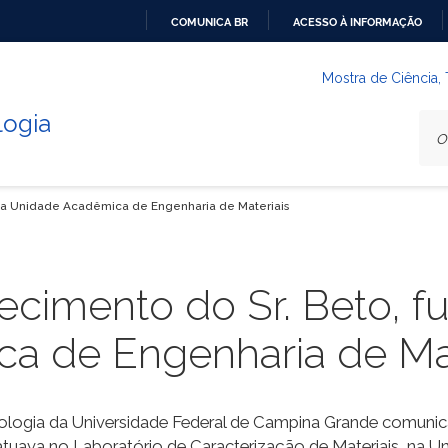
COMUNICA BR
ACESSO À INFORMAÇÃO
IR
PARA
Mostra de Ciência,
O
logia
CONTEÚDO
o da Unidade Acadêmica de Engenharia de Materiais
ecimento do Sr. Beto, f
a de Engenharia de Mat
ologia da Universidade Federal de Campina Grande comunica
e atuava no Laboratório de Caracterização de Materiais, na 