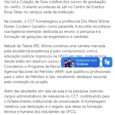
(29/10),a Colação de Grau coletiva dos cursos de graduação
do centro. O evento aconteceu às 14h no Centro de Eventos
Rosa Tânia, no campus sede da instituição.
Na ocasião, o CCT homenageou a professora Dra. Maria Wilma
Nunes Cordeiro Carvalho como paraninfa. A escolha reconhece
sua trajetória exemplar dedicada ao ensino, à pesquisa e à
formação de gerações de engenheiros e cientistas.
Natural de Tabira (PE), Wilma construiu uma carreira marcada
pela excelência acadêmica e pelo compromisso com a
educação pública. Ingressou na UFCG em 1991, onde leciona
desde então em diversos cursos de Engenharia e áreas afins.
Coordenou o Programa de Recursos Humanos PRH-25, da
Agência Nacional do Petróleo (ANP), que qualificou profissionais
para o setor de Petróleo e Gás, recebendo destaque nacional
pela condução do projeto.
Além das atividades em sala de aula e na pesquisa, exerceu
cargos administrativos de relevância no CCT, contribuindo para
o fortalecimento institucional da universidade. A homenagem
celebrou sua dedicação e o legado que deixa na formação
técnica e humana dos estudantes da UFCG.