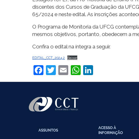
discentes dos Cursos de Graduação da UFCG,
65/2024 e neste edital. As inscrições aconte
O Programa de Monitoria da UFCG contempla 
mesmos objetivos, portanto, obedecem a mes
Confira o edital na íntegra a seguir.
EDITAL_CCT_2024.2
Baixar
Facebook
Twitter
Email
WhatsApp
LinkedIn
ACESSO À
ASSUNTOS
INFORMAÇÃO