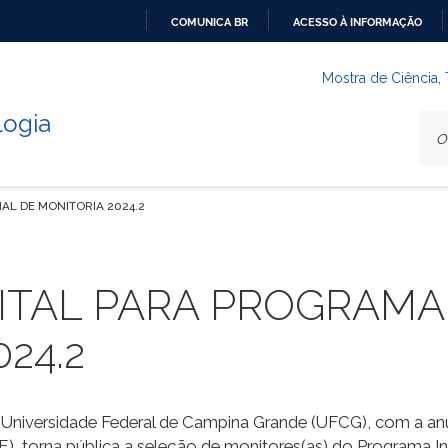
COMUNICA BR
ACESSO À INFORMAÇÃO
IR
PARA
Mostra de Ciência,
O
logia
CONTEÚDO
AL DE MONITORIA 2024.2
ITAL PARA PROGRAMA
24.2
a Universidade Federal de Campina Grande (UFCG), com a 
E), torna pública a seleção de monitores(as) do Programa In