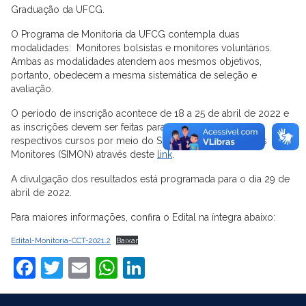
Graduação da UFCG.
O Programa de Monitoria da UFCG contempla duas
modalidades: Monitores bolsistas e monitores voluntários.
Ambas as modalidades atendem aos mesmos objetivos,
portanto, obedecem a mesma sistemática de seleção e
avaliação.
O período de inscrição acontece de 18 a 25 de abril de 2022 e
as inscrições devem ser feitas para as disciplinas dos
respectivos cursos por meio do Sistema de Inscrição dos
Monitores (SIMON) através deste
link
.
A divulgação dos resultados está programada para o dia 29 de
abril de 2022.
Para maiores informações, confira o Edital na íntegra abaixo:
Edital-Monitoria-CCT-2021.2
Baixar
Facebook
Twitter
Email
WhatsApp
LinkedIn