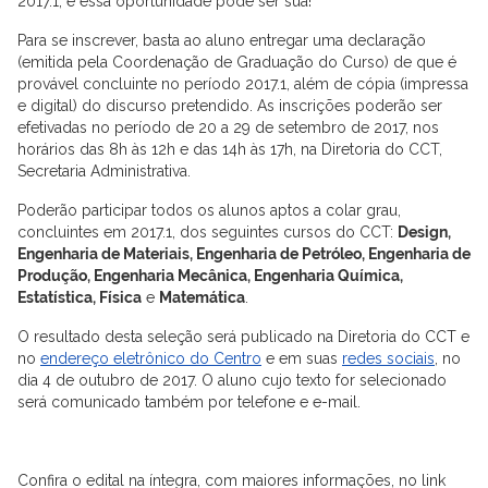
2017.1, e essa oportunidade pode ser sua!
Para se inscrever, basta ao aluno entregar uma declaração
(emitida pela Coordenação de Graduação do Curso) de que é
provável concluinte no período 2017.1, além de cópia (impressa
e digital) do discurso pretendido. As inscrições poderão ser
efetivadas no período de 20 a 29 de setembro de 2017, nos
horários das 8h às 12h e das 14h às 17h, na Diretoria do CCT,
Secretaria Administrativa.
Poderão participar todos os alunos aptos a colar grau,
concluintes em 2017.1, dos seguintes cursos do CCT:
Design,
Engenharia de Materiais, Engenharia de Petróleo, Engenharia de
Produção, Engenharia Mecânica, Engenharia Química,
Estatística, Física
e
Matemática
.
O resultado desta seleção será publicado na Diretoria do CCT e
no
endereço eletrônico do Centro
e em suas
redes sociais
, no
dia 4 de outubro de 2017. O aluno cujo texto for selecionado
será comunicado também por telefone e e-mail.
Confira o edital na íntegra, com maiores informações, no link