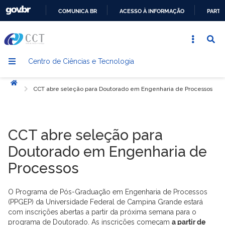
COMUNICA BR
ACESSO À INFORMAÇÃO
PARTI
IR
PARA
O
Centro de Ciências e Tecnologia
CONTEÚDO
Início
CCT abre seleção para Doutorado em Engenharia de Processos
CCT abre seleção para
Doutorado em Engenharia de
Processos
O Programa de Pós-Graduação em Engenharia de Processos
(PPGEP) da Universidade Federal de Campina Grande estará
com inscrições abertas a partir da próxima semana para o
programa de Doutorado. As inscrições começam
a partir de