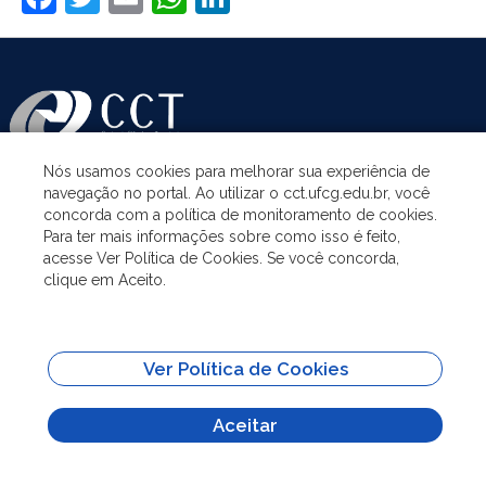
Nós usamos cookies para melhorar sua experiência de
navegação no portal. Ao utilizar o cct.ufcg.edu.br, você
ASSUNTOS
concorda com a política de monitoramento de cookies.
Para ter mais informações sobre como isso é feito,
acesse Ver Política de Cookies. Se você concorda,
ACESSO À INFORMAÇÃO
clique em Aceito.
UNIDADES ACADÊMICAS
Ver Política de Cookies
SITES IMPORTANTES
Aceitar
Todo o conteúdo deste site está publicado sob a licença
Creative Commons
Atribuição-SemDerivações 3.0