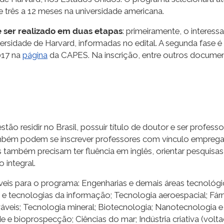
três a 12 meses na universidade americana.
e ser realizado em duas etapas
: primeiramente, o interess
rsidade de Harvard, informadas no edital. A segunda fase é
017 na
página
da CAPES. Na inscrição, entre outros documen
stão residir no Brasil, possuir título de doutor e ser profess
Também podem se inscrever professores com vínculo empregatí
 também precisam ter fluência em inglês, orientar pesquisa
 integral.
veis para o programa: Engenharias e demais áreas tecnológica
e tecnologias da informação; Tecnologia aeroespacial; Fár
ováveis; Tecnologia mineral; Biotecnologia; Nanotecnologia 
de e bioprospecção; Ciências do mar; Indústria criativa (vol