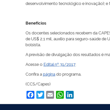
desenvolvimento tecnológico e inovação); e 
Benefícios
Os docentes selecionados recebem da CAPES me
de US$ 2,1 mil, auxílio para seguro-saúde de
bolsista.
A previsão de divulgação dos resultados é ma
Acesse o
Edital nº 31/2017
Confira a
página
do programa.
(CCS/Capes)
Facebook
Twitter
Email
WhatsApp
LinkedIn