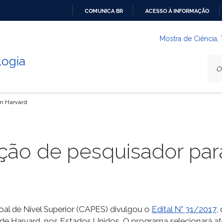
COMUNICA BR
ACESSO À INFORMAÇÃO
IR
PARA
Mostra de Ciência,
O
logia
CONTEÚDO
em Harvard
ção de pesquisador par
l de Nível Superior (CAPES) divulgou o
Edital N° 31/2017
,
de Harvard, nos Estados Unidos. O programa selecionará até