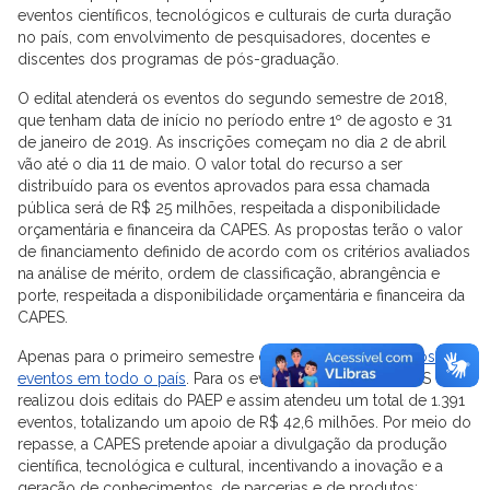
eventos científicos, tecnológicos e culturais de curta duração
no país, com envolvimento de pesquisadores, docentes e
discentes dos programas de pós-graduação.
O edital atenderá os eventos do segundo semestre de 2018,
que tenham data de início no período entre 1º de agosto e 31
de janeiro de 2019. As inscrições começam no dia 2 de abril
vão até o dia 11 de maio. O valor total do recurso a ser
distribuído para os eventos aprovados para essa chamada
pública será de R$ 25 milhões, respeitada a disponibilidade
orçamentária e financeira da CAPES. As propostas terão o valor
de financiamento definido de acordo com os critérios avaliados
na análise de mérito, ordem de classificação, abrangência e
porte, respeitada a disponibilidade orçamentária e financeira da
CAPES.
Apenas para o primeiro semestre de 2018,
foram apoiados 397
eventos em todo o país
. Para os eventos de 2017, a CAPES
realizou dois editais do PAEP e assim atendeu um total de 1.391
eventos, totalizando um apoio de R$ 42,6 milhões. Por meio do
repasse, a CAPES pretende apoiar a divulgação da produção
científica, tecnológica e cultural, incentivando a inovação e a
geração de conhecimentos, de parcerias e de produtos;