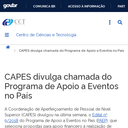
COMUNICA BR
ACESSO À INFORMAÇÃO
PARTI
IR
PARA
O
Centro de Ciências e Tecnologia
CONTEÚDO
Início
CAPES divulga chamada do Programa de Apoio a Eventos no País
CAPES divulga chamada do
Programa de Apoio a Eventos
no País
A Coordenação de Aperfeiçoamento de Pessoal de Nível
Superior (CAPES) divulgou na última semana, o
Edital nº
9/2018
do Programa de Apoio a Eventos no País (
PAEP
), que
seleciona propostas para apoio financeiro à realização de