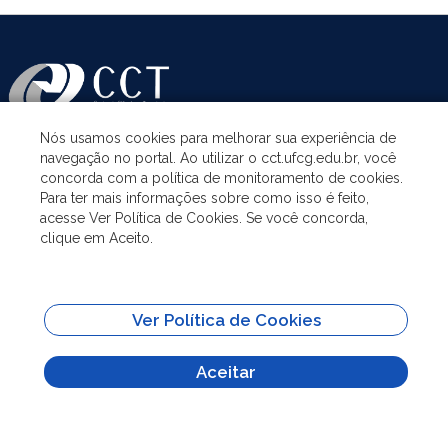
Nós usamos cookies para melhorar sua experiência de
navegação no portal. Ao utilizar o cct.ufcg.edu.br, você
ASSUNTOS
concorda com a política de monitoramento de cookies.
Para ter mais informações sobre como isso é feito,
acesse Ver Política de Cookies. Se você concorda,
ACESSO À INFORMAÇÃO
clique em Aceito.
UNIDADES ACADÊMICAS
Ver Política de Cookies
SITES IMPORTANTES
Aceitar
Todo o conteúdo deste site está publicado sob a licença
Creative Commons
Atribuição-SemDerivações 3.0