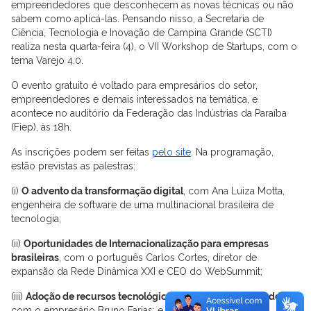
empreendedores que desconhecem as novas técnicas ou não
sabem como aplicá-las. Pensando nisso, a Secretaria de
Ciência, Tecnologia e Inovação de Campina Grande (SCTI)
realiza nesta quarta-feira (4), o VII Workshop de Startups, com o
tema Varejo 4.0.
O evento gratuito é voltado para empresários do setor,
empreendedores e demais interessados na temática, e
acontece no auditório da Federação das Indústrias da Paraíba
(Fiep), às 18h.
As inscrições podem ser feitas
pelo site
. Na programação,
estão previstas as palestras:
(i)
O advento da transformação digital
, com Ana Luiza Motta,
engenheira de software de uma multinacional brasileira de
tecnologia;
(ii)
Oportunidades de Internacionalização para empresas
brasileiras
, com o português Carlos Cortes, diretor de
expansão da Rede Dinâmica XXI e CEO do WebSummit;
(iii)
Adoção de recursos tecnológicos em um supermercado
,
com o empresário Bruno Farias; e