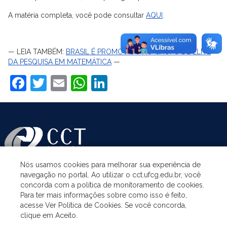
A matéria completa, você pode consultar
AQUI
.
— LEIA TAMBÉM:
BRASIL É PROMOVIDO AO GRUPO DE ELITE
DA PESQUISA EM MATEMÁTICA
—
Facebook
Twitter
Email
WhatsApp
LinkedIn
Nós usamos cookies para melhorar sua experiência de
navegação no portal. Ao utilizar o cct.ufcg.edu.br, você
ASSUNTOS
concorda com a política de monitoramento de cookies.
Para ter mais informações sobre como isso é feito,
acesse Ver Política de Cookies. Se você concorda,
ACESSO À INFORMAÇÃO
clique em Aceito.