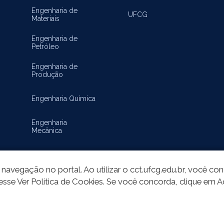
Engenharia de
UFCG
Materiais
Engenharia de
Petróleo
Engenharia de
Produção
Engenharia Química
Engenharia
Mecânica
Matemática
navegação no portal. Ao utilizar o cct.ufcg.edu.br, você c
esse Ver Política de Cookies. Se você concorda, clique em A