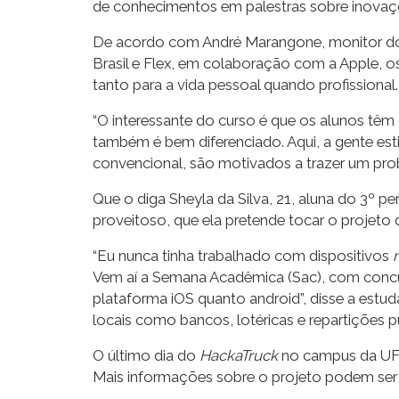
de conhecimentos em palestras sobre inovaçõe
De acordo com André Marangone, monitor do 
Brasil e Flex, em colaboração com a Apple, o
tanto para a vida pessoal quando profissional.
“O interessante do curso é que os alunos têm
também é bem diferenciado. Aqui, a gente est
convencional, são motivados a trazer um prob
Que o diga Sheyla da Silva, 21, aluna do 3º
proveitoso, que ela pretende tocar o projeto
“Eu nunca tinha trabalhado com dispositivos
Vem aí a Semana Acadêmica (Sac), com concurs
plataforma iOS quanto android”, disse a estud
locais como bancos, lotéricas e repartições 
O último dia do
HackaTruck
no campus da UFC
Mais informações sobre o projeto podem ser