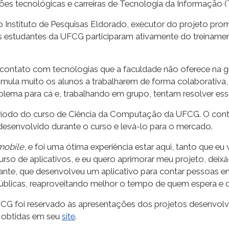
s tecnológicas e carreiras de Tecnologia da Informação (T
Instituto de Pesquisas Eldorado, executor do projeto pro
s estudantes da UFCG participaram ativamente do treinament
 contato com tecnologias que a faculdade não oferece na gr
imula muito os alunos a trabalharem de forma colaborativa
lema para cá e, trabalhando em grupo, tentam resolver essa
 período do curso de Ciência da Computação da UFCG. O cont
 desenvolvido durante o curso e levá-lo para o mercado.
mobile
, e foi uma ótima experiência estar aqui, tanto que eu 
o de aplicativos, e eu quero aprimorar meu projeto, deixá-
ante, que desenvolveu um aplicativo para contar pessoas em 
públicas, reaproveitando melhor o tempo de quem espera e d
G foi reservado às apresentações dos projetos desenvolvi
 obtidas em seu
site
.