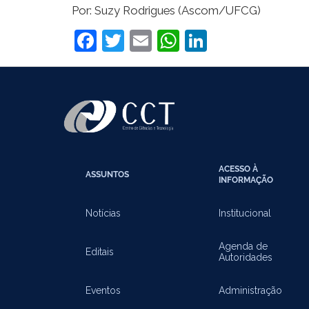
Por: Suzy Rodrigues (Ascom/UFCG)
Facebook
Twitter
Email
WhatsApp
LinkedIn
ACESSO À
ASSUNTOS
INFORMAÇÃO
Notícias
Institucional
Agenda de
Editais
Autoridades
Eventos
Administração