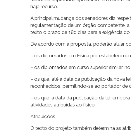
haja recurso.
A principal mudança dos senadores diz respeito
regulamentação de um órgão competente, a v
texto o prazo de 180 dias para a exigência do
De acordo com a proposta, poderão atuar co
– os diplomados em Física por estabelecimento
– os diplomados em curso superior similar, no
– os que, até a data da publicação da nova l
reconhecidos, permitindo-se ao portador de d
– os que, à data da publicação da lei, embor
atividades atribuídas ao físico.
Atribuições
O texto do projeto também determina as atribu