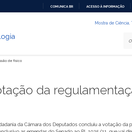
COMUNICA BR
ACESSO À INFORMAÇÃO
IR
PARA
Mostra de Ciência,
O
logia
CONTEÚDO
são de físico
otação da regulamentaç
idadania da Câmara dos Deputados concluiu a votação da p
nclusivo as emendas do Senado ao PL 1025/11, que vai diret