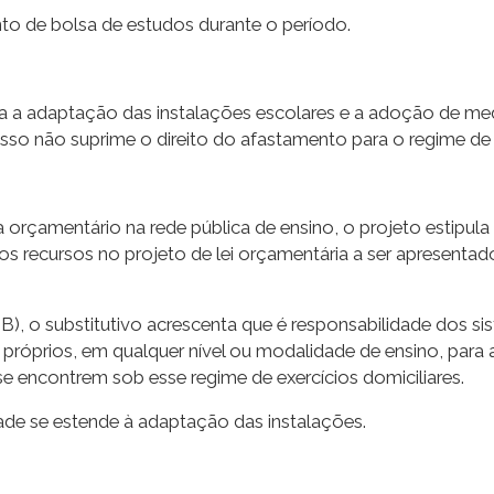
nto de bolsa de estudos durante o período.
culta a adaptação das instalações escolares e a adoção de m
so não suprime o direito do afastamento para o regime de e
a orçamentário na rede pública de ensino, o projeto estipula
 os recursos no projeto de lei orçamentária a ser apresentad
B), o substitutivo acrescenta que é responsabilidade dos s
prios, em qualquer nível ou modalidade de ensino, para a
e encontrem sob esse regime de exercícios domiciliares.
dade se estende à adaptação das instalações.