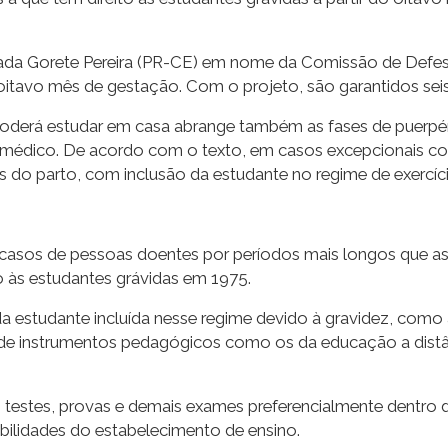
ada Gorete Pereira (PR-CE) em nome da Comissão de Defesa
 oitavo mês de gestação. Com o projeto, são garantidos seis
poderá estudar em casa abrange também as fases de puerp
 médico. De acordo com o texto, em casos excepcionais c
do parto, com inclusão da estudante no regime de exercício
 casos de pessoas doentes por períodos mais longos que as 
do às estudantes grávidas em 1975.
s da estudante incluída nesse regime devido à gravidez, 
 de instrumentos pedagógicos como os da educação a distânc
 testes, provas e demais exames preferencialmente dentro d
bilidades do estabelecimento de ensino.