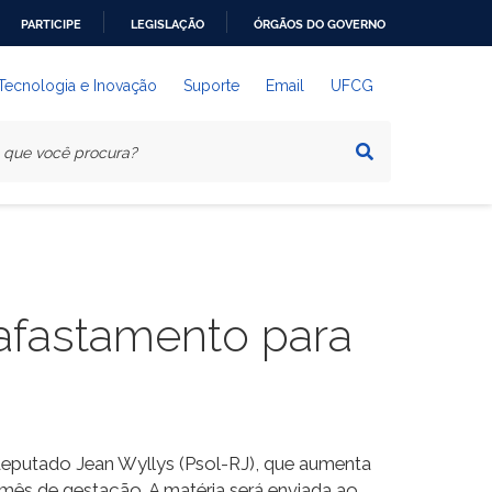
PARTICIPE
LEGISLAÇÃO
ÓRGÃOS DO GOVERNO
 Tecnologia e Inovação
Suporte
Email
UFCG
afastamento para
 deputado Jean Wyllys (Psol-RJ), que aumenta
o mês de gestação. A matéria será enviada ao