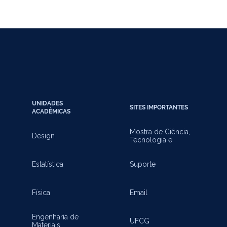
UNIDADES
SITES IMPORTANTES
ACADÊMICAS
Mostra de Ciência,
Design
Tecnologia e
Inovação
Estatística
Suporte
Física
Email
Engenharia de
UFCG
Materiais