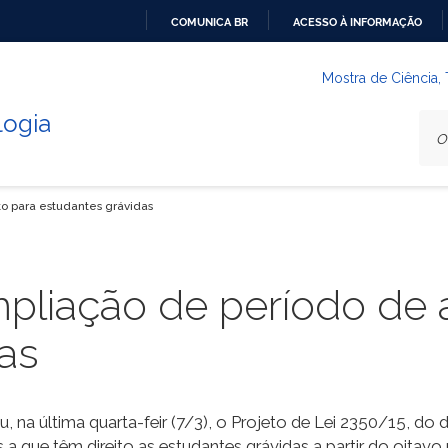
COMUNICA BR
ACESSO À INFORMAÇÃO
IR
PARA
Mostra de Ciência,
O
logia
CONTEÚDO
o para estudantes grávidas
pliação de período de 
as
na última quarta-feir (7/3), o Projeto de Lei 2350/15, do
s a que têm direito as estudantes grávidas a partir do oitav