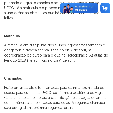
por meio do qual o candidato aprovado se torna aluno da
UFCG. Já a matrícula é o procedimento por meio do qual o
aluno define as disciplinas que irá cursar em cada período
letivo.
Matrícula
A matrícula em disciplinas dos alunos ingressantes também é
obrigatória e deverá ser realizada no dia
3 de abril
, na
coordenação do curso para o qual foi selecionado. As aulas do
Período 2018.1
ter
ão início no dia
9 de abril
.
Chamadas
Estão previstas até oito chamadas para os inscritos na lista de
espera para cursos da UFCG, conforme a existência de vagas.
Cada uma delas respeitará a classificação para vagas de ampla
concorrência e as reservadas para cotas. A
segunda
chamada
será divulgada na próxima
segunda
, dia
19.