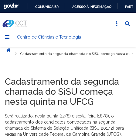
COMUNICA BR
ACESSO À INFORMAÇÃO
PARTI
IR
PARA
O
Centro de Ciências e Tecnologia
CONTEÚDO
Início
Cadastramento da segunda chamada do SiSU começa nesta quint
Cadastramento da segunda
chamada do SiSU começa
nesta quinta na UFCG
Será realizado, nesta quinta (17/8) e sexta-feira (18/8), o
cadastramento dos candidatos convocados na segunda
chamada do Sistema de Seleção Unificada (SiSU 2017.2) para
vagas na Universidade Federal de Campina Grande (UFCG).