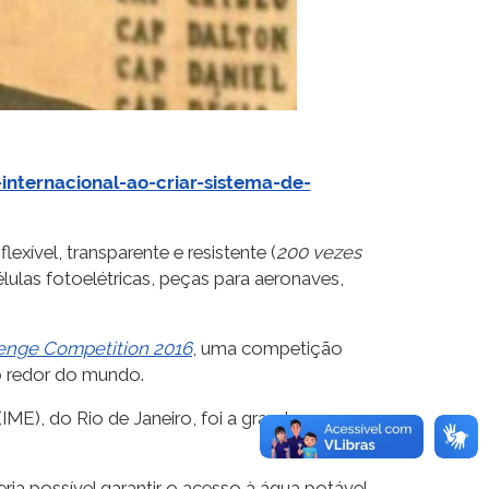
nternacional-ao-criar-sistema-de-
lexível, transparente e resistente (
200 vezes
lulas fotoelétricas, peças para aeronaves,
enge Competition 2016
, uma competição
 redor do mundo.
IME), do Rio de Janeiro, foi a grande
ria possível garantir o acesso à água potável