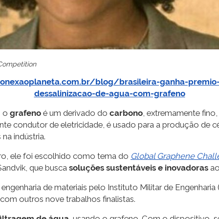
Competition
conexaoplaneta.com.br/blog/brasileira-ganha-premio-i
dessalinizacao-de-agua-com-grafeno
, o
grafeno
é um derivado do
carbono
, extremamente fino, f
nte condutor de eletricidade, é usado para a produção de cé
na indústria.
uro, ele foi escolhido como tema do
Global Graphene Chall
Sandvik, que busca
soluções sustentáveis e inovadoras
ao
ngenharia de materiais pelo Instituto Militar de Engenharia (
com outros nove trabalhos finalistas.
filtragem de água
, usando o grafeno. Com o dispositivo, se