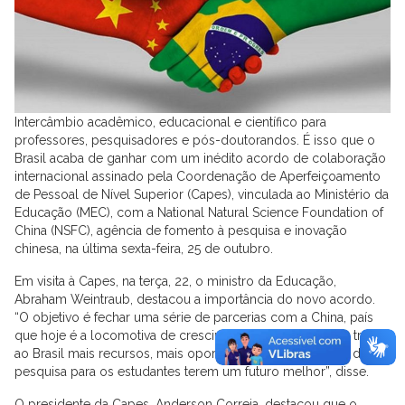
Intercâmbio acadêmico, educacional e científico para
professores, pesquisadores e pós-doutorandos. É isso que o
Brasil acaba de ganhar com um inédito acordo de colaboração
internacional assinado pela Coordenação de Aperfeiçoamento
de Pessoal de Nível Superior (Capes), vinculada ao Ministério da
Educação (MEC), com a National Natural Science Foundation of
China (NSFC), agência de fomento à pesquisa e inovação
chinesa, na última sexta-feira, 25 de outubro.
Em visita à Capes, na terça, 22, o ministro da Educação,
Abraham Weintraub, destacou a importância do novo acordo.
“O objetivo é fechar uma série de parcerias com a China, país
que hoje é a locomotiva de crescimento do mundo, para trazer
ao Brasil mais recursos, mais oportunidades e mais áreas de
pesquisa para os estudantes terem um futuro melhor”, disse.
O presidente da Capes, Anderson Correia, destacou que o