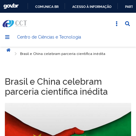
COMUNICA BR
ACESSO À INFORMAÇÃO
PARTI
IR
PARA
O
Centro de Ciências e Tecnologia
CONTEÚDO
Início
Brasil e China celebram parceria científica inédita
Brasil e China celebram
parceria científica inédita