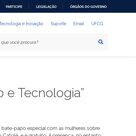
PARTICIPE
LEGISLAÇÃO
ÓRGÃOS DO GOVERNO
 Tecnologia e Inovação
Suporte
Email
UFCG
 e Tecnologia”
m bate-papo especial com as mulheres sobre
Catolé, e é gratuito. A presença, no entanto,