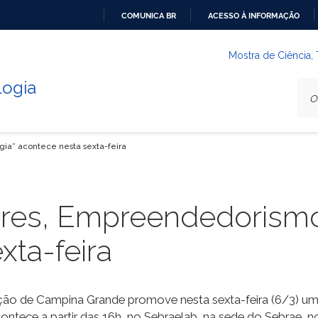
COMUNICA BR
ACESSO À INFORMAÇÃO
IR
PARA
Mostra de Ciência,
O
logia
CONTEÚDO
ia” acontece nesta sexta-feira
res, Empreendedorismo
xta-feira
mação de Campina Grande promove nesta sexta-feira (6/3) u
ece a partir das 16h, no Sebraelab, na sede do Sebrae, no 