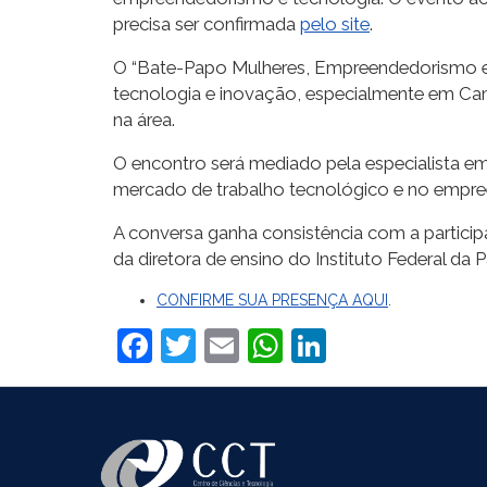
precisa ser confirmada
pelo site
.
O “Bate-Papo Mulheres, Empreendedorismo e T
tecnologia e inovação, especialmente em Cam
na área.
O encontro será mediado pela especialista e
mercado de trabalho tecnológico e no empre
A conversa ganha consistência com a participa
da diretora de ensino do Instituto Federal d
CONFIRME SUA PRESENÇA AQUI
.
Facebook
Twitter
Email
WhatsApp
LinkedIn