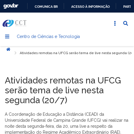
COMUNICA BR
ACESSO À INFORMAÇÃO
PARTI
IR
PARA
O
Centro de Ciências e Tecnologia
CONTEÚDO
Início
Atividades remotas na UFCG serão tema de live nesta segunda (20
Atividades remotas na UFCG
serão tema de live nesta
segunda (20/7)
A Coordenação de Educação a Distância (CEAD) da
Universidade Federal de Campina Grande (UFCG) vai realizar na
noite desta segunda-feira, dia 20, uma live a respeito da
implementação do Regime Acadêmico Extraordinário (RAE),