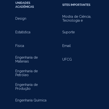
UNIDADES
SITES IMPORTANTES
ACADÊMICAS
Mostra de Ciência,
Design
Tecnologia e
Inovação
Estatística
Suporte
Física
Email
Engenharia de
UFCG
Materiais
Engenharia de
Petróleo
Engenharia de
Produção
Engenharia Química