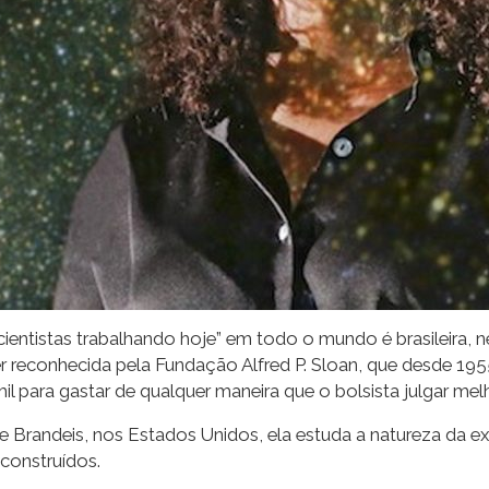
entistas trabalhando hoje” em todo o mundo é brasileira, 
r reconhecida pela Fundação Alfred P. Sloan, que desde 19
il para gastar de qualquer maneira que o bolsista julgar mel
ade Brandeis, nos Estados Unidos, ela estuda a natureza da
construídos.