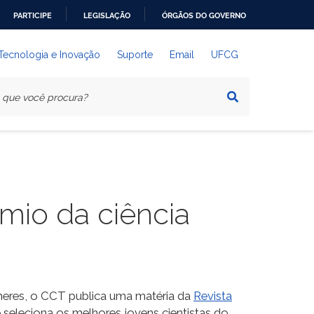
PARTICIPE
LEGISLAÇÃO
ÓRGÃOS DO GOVERNO
 Tecnologia e Inovação
Suporte
Email
UFCG
êmio da ciência
lheres, o CCT publica uma matéria da
Revista
e seleciona os melhores jovens cientistas do