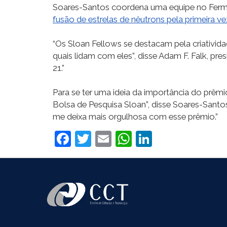
Soares-Santos coordena uma equipe no Fermil
fusão de estrelas de nêutrons pela primeira ve
“Os Sloan Fellows se destacam pela criativid
quais lidam com eles”, disse Adam F. Falk, p
21.”
Para se ter uma ideia da importância do prêm
Bolsa de Pesquisa Sloan”, disse Soares-Sant
me deixa mais orgulhosa com esse prêmio.”
Facebook
Twitter
Email
WhatsApp
LinkedIn