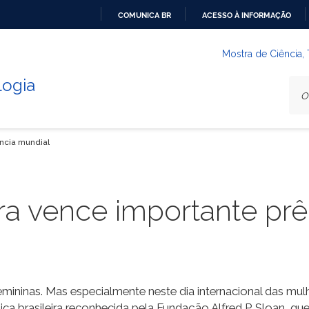
COMUNICA BR
ACESSO À INFORMAÇÃO
IR
PARA
Mostra de Ciência,
O
logia
CONTEÚDO
ência mundial
eira vence importante pr
emininas. Mas especialmente neste dia internacional das mu
ca brasileira reconhecida pela Fundação Alfred P. Sloan, qu