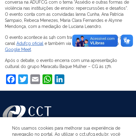
conversa na ADUFCG com o tema “Assédio e outras formas de
violência nas instituições de ensino: repercurssões e desafios”.
O evento conta com as convidadas Ianna Cunha, Ana Patrícia
Sampaio, Rebeca Menezes, Maria Clara Fernandes e Alynne
Mendonça, com a mediação de Luciana Leandro.
O evento acontece às 14h com transmissão pelo youtube pelo
canal
Adufcg oficial
e também via chamada de vídeo pelo
Google Meet
.
Após o debate, o evento encerra com uma apresentação
cultural do grupo Maracatu Baque Mulher – CG às 17h.
Facebook
Twitter
Email
WhatsApp
LinkedIn
Nós usamos cookies para melhorar sua experiência de
navegação no portal. Ao utilizar o cct.ufcg.edu.br, você