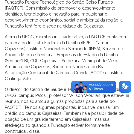
Fundação Parque Tecnológico do Sertão Celso Furtado
(PAQTCF). Com missão de promover o desenvolvimento
científico, tecnológico e inovação para impulsionar o
desenvolvimento econômico, social e ambiental da região, a
Fundação terá foro e sede na cidade de Cajazeiras.
Além da UFCG, membro instituidor ativo, o PAQTCF conta com
parceria do Instituto Federal da Paraíba (IFPB – Campus
Cajazeiras), Instituto Nacional do Semiárido (INSA), Serviço de
Apoio à Micro e Pequenas Empresas do Estado da Paraíba
(Sebrae/PB), CDL-Cajazeiras, Secretaria Municipal de Meio
Ambiente de Cajazeiras, Banco do Nordeste do Brasil,
Associação Comercial de Campina Grande (ACCG) e Instituto
Caatinga Vale.
O diretor do Centro de Saúde e Tecnologia Rural (CSTR) da
UFCG, campus Patos , professor Wilson Wouflan, que esteve na
reunião, nos adiantou algumas propostas para a sede do
PAQTCF. “Temos algumas propostas, inclusive, de usar um
prédio do campus Cajazeiras. Também há a possibilidade de
doação de um grande terreno em Cajazeiras, mas sua
efetivação só quando a Fundação estiver formalmente
constituída”, disse.