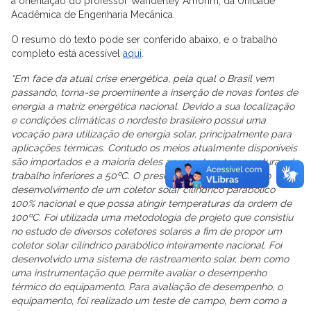
a orientação do professor Wanderley Amorim, da Unidade
Acadêmica de Engenharia Mecânica.
O resumo do texto pode ser conferido abaixo, e o trabalho
completo está acessível
aqui
.
“Em face da atual crise energética, pela qual o Brasil vem
passando, torna-se proeminente a inserção de novas fontes de
energia a matriz energética nacional. Devido a sua localização
e condições climáticas o nordeste brasileiro possui uma
vocação para utilização de energia solar, principalmente para
aplicações térmicas. Contudo os meios atualmente disponíveis
são importados e a maioria deles apresentam temperaturas de
trabalho inferiores a 50ºC. O presente trabalho objetiva o
desenvolvimento de um coletor solar cilíndrico parabólico
100% nacional e que possa atingir temperaturas da ordem de
100ºC. Foi utilizada uma metodologia de projeto que consistiu
no estudo de diversos coletores solares a fim de propor um
coletor solar cilíndrico parabólico inteiramente nacional. Foi
desenvolvido uma sistema de rastreamento solar, bem como
uma instrumentação que permite avaliar o desempenho
térmico do equipamento. Para avaliação de desempenho, o
equipamento, foi realizado um teste de campo, bem como a