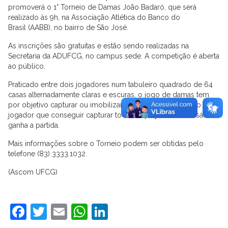
promoverá o 1° Torneio de Damas João Badaró, que será
realizado às 9h, na
Associação Atlética do Banco do
Brasil
(
AABB
), no bairro de São José.
As inscrições são gratuitas e estão sendo realizadas na
Secretaria da ADUFCG, no campus sede. A competição é aberta
ao público.
Praticado entre dois jogadores num tabuleiro quadrado de 64
casas alternadamente claras e escuras, o jogo de damas tem
por objetivo capturar ou imobilizar as peças do adversário. O
jogador que conseguir capturar todas as peças do adversário
ganha a partida.
Mais informações sobre o Torneio podem ser obtidas pelo
telefone (83) 3333.1032.
(Ascom UFCG)
Facebook
Twitter
Email
WhatsApp
LinkedIn