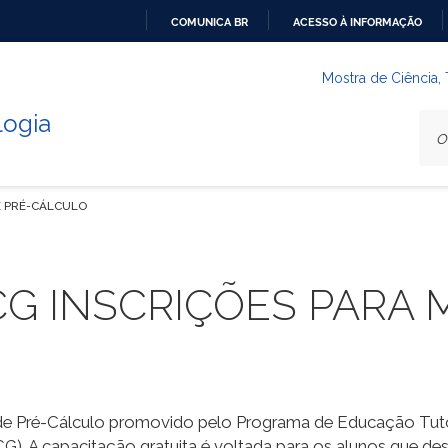
COMUNICA BR
ACESSO À INFORMAÇÃO
IR
PARA
Mostra de Ciência,
O
logia
CONTEÚDO
E PRÉ-CÁLCULO
G INSCRIÇÕES PARA 
 de Pré-Cálculo promovido pelo Programa de Educação Tutor
). A capacitação gratuita é voltada para os alunos que des