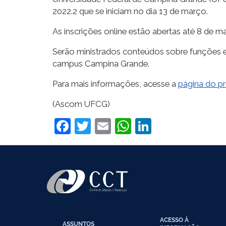
2022.2 que se iniciam no dia 13 de março.
As inscrições online estão abertas até 8 de 
Serão ministrados conteúdos sobre funções e i
campus Campina Grande.
Para mais informações, acesse a
página do p
(Ascom UFCG)
Facebook
Twitter
Email
WhatsApp
LinkedIn
ACESSO À
ASSUNTOS