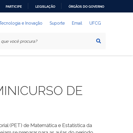
PARTICIPE
LEGISLAÇÃO
ÓRGÃOS DO GOVERNO
 Tecnologia e Inovação
Suporte
Email
UFCG
MINICURSO DE
ial (PET) de Matemática e Estatística da
ejam se preparar para as aulas do período