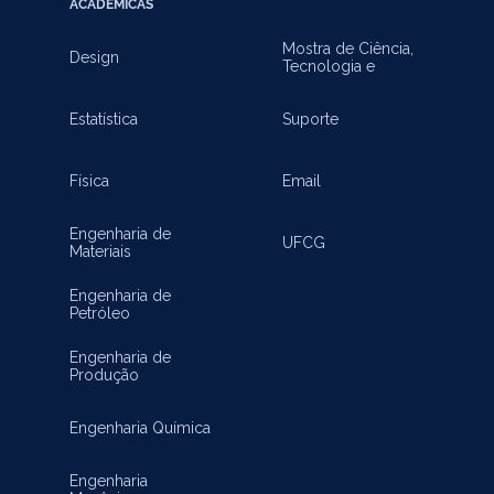
ACADÊMICAS
Mostra de Ciência,
Design
Tecnologia e
Inovação
Estatística
Suporte
Física
Email
Engenharia de
UFCG
Materiais
Engenharia de
Petróleo
Engenharia de
Produção
Engenharia Química
Engenharia