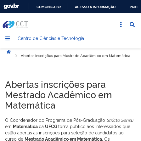
COMUNICA BR
ACESSO À INFORMAÇÃO
PARTI
IR
PARA
O
Centro de Ciências e Tecnologia
CONTEÚDO
Início
Abertas inscrições para Mestrado Acadêmico em Matemática
Abertas inscrições para
Mestrado Acadêmico em
Matemática
O Coordenador do Programa de Pós-Graduação
Stricto Sensu
em
Matemática
da
UFCG
torna público aos interessados que
estão abertas as inscrições para seleção de candidatos ao
curso de
Mestrado Acadêmico em Matemática
. Os