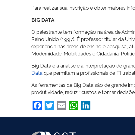
Para realizar sua inscrição e obter maiores i
BIG DATA
O palestrante tem formação na área de Admini
Reino Unido (1997). É professor titular da U
experiência nas áreas de ensino e pesquisa, 
Modernidade; Mobilidades e Cidadania; Polític
Big Data é a análise e a interpretação de gra
Data
que permitam a profissionais de TI trab
As ferramentas de Big Data são de grande imp
produtividade, reduzir custos e tomar decisõe
Facebook
Twitter
Email
WhatsApp
LinkedIn