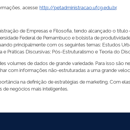
nformações, acesse:
http://petadministracao.ufcg.edu.br
.
stração de Empresas e Filosofia, tendo alcançado o título d
niversidade Federal de Pernambuco e bolsista de produtivid
atuando principalmente com os seguintes temas: Estudos Urba
a e Práticas Discursivas; Pós-Estruturalismo e Teoria do Dis
ndes volumes de dados de grande variedade. Para isso são n
alhar com informações não-estruturadas a uma grande veloc
ortância na definição de estratégias de marketing. Com ela
s de negócios mais inteligentes.