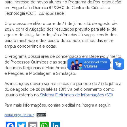
para ingresso de novos alunos no Programa de Pós-graduação
em Engenharia Química (PPGEQ) do Centro de Ciências e
Tecnologia (CCT),
campus
sede.
O processo seletivo ocorre de 21 de julho a 14 de agosto de
2025, com divulgação dos resultados previsto para até 15 de
agosto de 2025. Ao todo, são ofertadas 20 vagas, sendo dez
para o mestrado e dez para o doutorado, distribuídas entre
ampla concorrência e cotas.
O Programa possui área de concentração em Desenvolvimento
de Processos Químicos e as seguintes linhas de pesquisa:
Recursos Regionais e Meio Ambiente; Fenômenos de Superfície
e Reações; e Modelagem e Simulação.
As inscrições devem ser realizadas no período de 21 de julho a
01 de agosto de 2025 (até as 18h) via peticionamento como
usuário externo no
Sistema Eletrônico de Informações (SEI)
.
Para mais informações, confira o edital na íntegra a seguir.
edital-prpg-42-2025
Baixar
Facebook
Twitter
Email
WhatsApp
LinkedIn