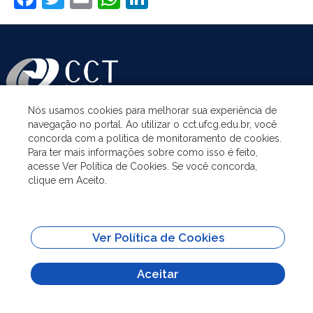
Nós usamos cookies para melhorar sua experiência de
navegação no portal. Ao utilizar o cct.ufcg.edu.br, você
ASSUNTOS
concorda com a política de monitoramento de cookies.
Para ter mais informações sobre como isso é feito,
acesse Ver Política de Cookies. Se você concorda,
ACESSO À INFORMAÇÃO
clique em Aceito.
UNIDADES ACADÊMICAS
Ver Política de Cookies
SITES IMPORTANTES
Aceitar
Todo o conteúdo deste site está publicado sob a licença
Creative Commons
Atribuição-SemDerivações 3.0