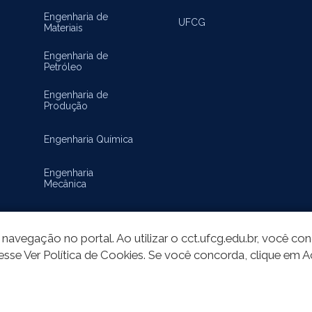
Engenharia de
UFCG
Materiais
Engenharia de
Petróleo
Engenharia de
Produção
Engenharia Química
Engenharia
Mecânica
Matemática
navegação no portal. Ao utilizar o cct.ufcg.edu.br, você c
esse Ver Política de Cookies. Se você concorda, clique em A