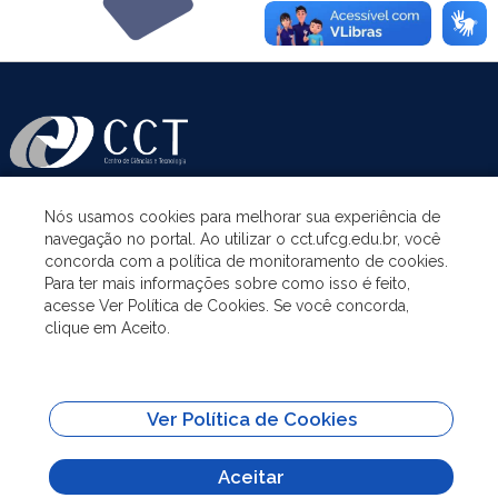
Nós usamos cookies para melhorar sua experiência de
ASSUNTOS
navegação no portal. Ao utilizar o cct.ufcg.edu.br, você
concorda com a política de monitoramento de cookies.
Para ter mais informações sobre como isso é feito,
ACESSO À INFORMAÇÃO
acesse Ver Política de Cookies. Se você concorda,
clique em Aceito.
UNIDADES ACADÊMICAS
Ver Política de Cookies
SITES IMPORTANTES
Aceitar