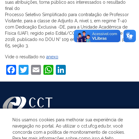
suas atribuições, torna público aos interessados o resultado
final do
Processo Seletivo Simplificado para contratação de Professor
Visitante, para a classe de Adjunto A, nível 1, em regime T-40
com Dedicação Exclusiva -DE, para a Unidade Acadêmica de
Física (UAF), regido pelo Edital/CCT Nr 06 de 04 junho de
2018, publicado no DOU N° 109 em 08 de junho de 2018, pág.
65, seção 3.
Vide o resultado no
anexo
Facebook
Twitter
Email
WhatsApp
LinkedIn
Nós usamos cookies para melhorar sua experiência de
navegação no portal. Ao utilizar o cct.ufcg.edu.br, você
ASSUNTOS
concorda com a política de monitoramento de cookies.
Para ter mais informações sobre como isso é feito,