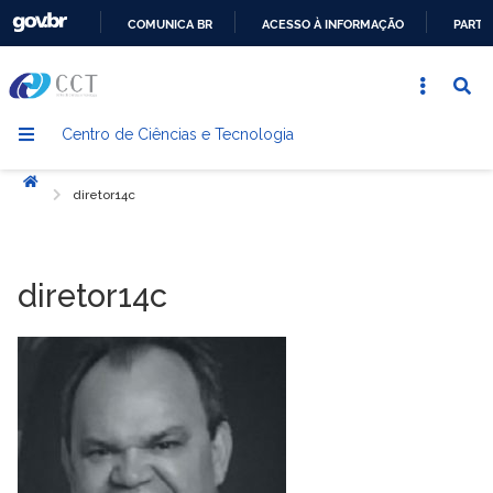
COMUNICA BR
ACESSO À INFORMAÇÃO
PARTI
IR
PARA
O
Centro de Ciências e Tecnologia
CONTEÚDO
Início
diretor14c
diretor14c