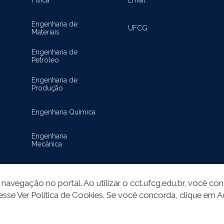
Engenharia de
UFCG
Materiais
Engenharia de
Petróleo
Engenharia de
Produção
Engenharia Química
Engenharia
Mecânica
Matemática
navegação no portal. Ao utilizar o cct.ufcg.edu.br, você c
esse Ver Política de Cookies. Se você concorda, clique em A