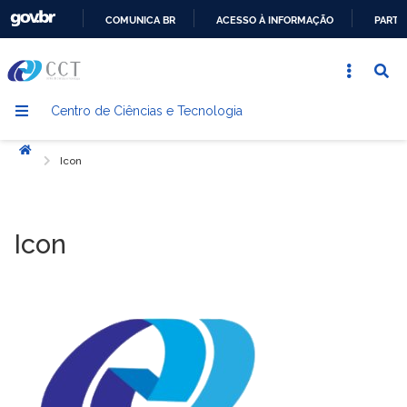
COMUNICA BR
ACESSO À INFORMAÇÃO
PARTI
IR
PARA
O
Centro de Ciências e Tecnologia
CONTEÚDO
Início
Icon
Icon