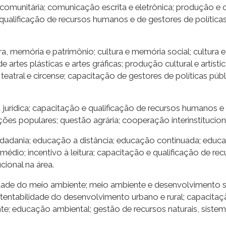
comunitária; comunicação escrita e eletrônica; produção e d
o e qualificação de recursos humanos e de gestores de polític
ra, memória e patrimônio; cultura e memória social; cultura e
 de artes plásticas e artes gráficas; produção cultural e artíst
teatral e circense; capacitação de gestores de políticas púb
a jurídica; capacitação e qualificação de recursos humanos e 
ões populares; questão agrária; cooperação interinstituciona
dadania; educação a distância; educação continuada; educa
médio; incentivo à leitura; capacitação e qualificação de r
cional na área.
lidade do meio ambiente; meio ambiente e desenvolvimento s
tentabilidade do desenvolvimento urbano e rural; capacitaç
te; educação ambiental; gestão de recursos naturais, sistema