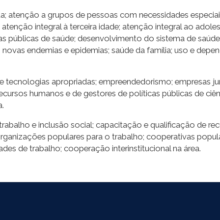
a; atenção a grupos de pessoas com necessidades especiais;
; atenção integral à terceira idade; atenção integral ao ado
as públicas de saúde; desenvolvimento do sistema de saúde;
rias; novas endemias e epidemias; saúde da família; uso e de
 de tecnologias apropriadas; empreendedorismo; empresas ju
ecursos humanos e de gestores de políticas públicas de ciênc
a.
; trabalho e inclusão social; capacitação e qualificação de 
organizações populares para o trabalho; cooperativas popul
dades de trabalho; cooperação interinstitucional na área.